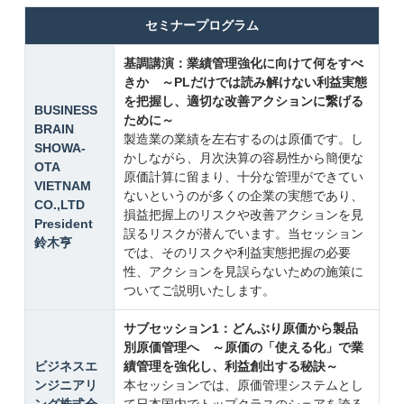
セミナープログラム
基調講演：業績管理強化に向けて何をすべ
きか ～PLだけでは読み解けない利益実態
を把握し、適切な改善アクションに繋げる
BUSINESS
ために～
BRAIN
製造業の業績を左右するのは原価です。し
SHOWA-
かしながら、月次決算の容易性から簡便な
OTA
原価計算に留まり、十分な管理ができてい
VIETNAM
ないというのが多くの企業の実態であり、
CO.,LTD
損益把握上のリスクや改善アクションを見
President
誤るリスクが潜んでいます。当セッション
鈴木亨
では、そのリスクや利益実態把握の必要
性、アクションを見誤らないための施策に
ついてご説明いたします。
サブセッション1：どんぶり原価から製品
別原価管理へ ～原価の「使える化」で業
ビジネスエ
績管理を強化し、利益創出する秘訣～
ンジニアリ
本セッションでは、原価管理システムとし