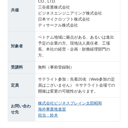
CO., LTD.
三谷産業株式会社
共催
ビジネスエンジニアリング株式会社
日本マイクロソフト株式会社
ディサークル株式会社
ベトナム地域に拠点がある、あるいは進出
予定の企業の方。現地法人責任者、工場
対象者
長。本社の経営・企画・財務経理部門の
方。
受講料
無料（事前登録制）
サテライト参加：先着20名（Web参加の定
定員
員はございません） ※サテライト会場での
開催は変更の可能性があります。
株式会社ビジネスブレイン太田昭和
お問い合わ
海外事業推進室
せ先
担当：鈴木