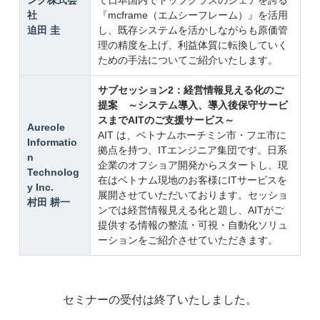
ング株式会
て日本国内でトップクラスのシェアを誇る
社
『mcframe（エムシーフレーム）』を活用
迫田 圭
し、既存システムを活かしながらも原価管
理の精度を上げ、利益体質に転換していく
ための手法についてご紹介いたします。
サブセッション2：経営情報見える化のご
提案 ～システム導入、導入後保守サービ
スまでAITのご支援サービス～
Aureole
AIT は、ベトナムホーチミン市・フエ市に
Informatio
拠点を持つ、ITエンジニア集団です。日系
n
企業のオフショア開発からスタートし、現
Technolog
在はベトナム現地のお客様にITサービスを
y Inc.
展開させていただいております。セッショ
村田 耕一
ンでは経営情報見える化と題し、AITがご
提供する情報の整流・可視・自動化ソリュ
ーションをご紹介させていただきます。
セミナーの受付は終了いたしました。