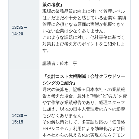
策の考察』
現場の業務品質の向上に対して管理レベル
はまだまだ不十分と感じている企業や 業績
管理に必須となる原価の実態が把握できて
13:35～
いない企業は少なくありません。
14:20
このような課題に対し、他社事例に基づく
対策および考え方のポイントをご紹介しま
す。
講演者：鈴木 亨
『会計コスト大幅削減！会計クラウドソー
シングのご紹介』
月次の決算を、記帳＋日本本社への業績報
告と考えた場合、意外と”時間”と”労力”を費
やす作業が業績報告であり、経理スタッフ
に加え、現地の日本人管理者の方への影響
14:30～
も少なくありません。
15:15
その解決策として、多言語対応の「低価格
ERPシステム」利用による効率化および日
本本社からの見える化の実現方法をデモン